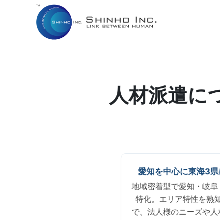
株式会社シンホー
転職をお考えの方
派遣のお仕事
サービス（法人向け）
人材派遣に
愛知を中心に東海3県
地域密着型で愛知・岐阜
特化。エリア特性を熟
で、法人様のニーズや人