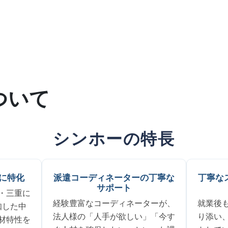
ついて
シンホーの特長
に特化
派遣コーディネーターの丁寧な
丁寧な
サポート
・三重に
経験豊富なコーディネーターが、
就業後
知した中
法人様の「人手が欲しい」「今す
り添い
材特性を